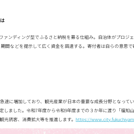
とは
ウドファンディング型でふるさと納税を募る仕組み。自治体がプロジ
期間などを提示して広く資金を調達する。寄付者は自らの意思で寄
急速に増加しており、観光産業が日本の重要な成長分野となって
定しました。令和7年度から令和9年度までの３か年に渡り「福知
観光誘客、消費拡大等を推進します。
https://www.city.fukuchiyama