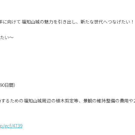
0年に向けて 福知山城の魅力を引き出し、新たな世代へつなげたい！
えたい～
（90日間）
するための福知山城周辺の植木剪定等、景観の維持整備の費用や20
jp/gcf/4739